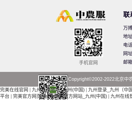
联
万
地址
电话
网址：
邮箱：
手机官网
Copyright©2002-2022北
完美在线官网
|
九州登录地址_九州(中国)
|
九州登录_九州（中
平台
|
完美官方网页版
|
九州网官方网站_九州(中国)
|
九州在线
微信公众号
今年以来，阿克苏
播带货、电商主播