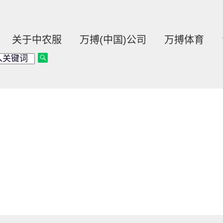
关于中农服
万搏(中国)公司
万搏体育
闻体系
-
农业政策
建500个左右国际贸易高质量发
来重大机遇！​
2022-05-13 15:31
农村部发布公告称，“十四五”时期，我国将建设500个左右农业
菜茶鱼等优势农产品出口。