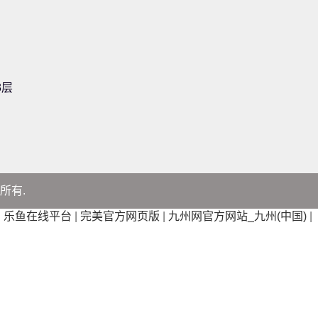
动力
贸基地获得认定以来，基地市场主体克服需求萎
高于农产品出口平均水平。为进一步发挥农业贸
升级，农业农村部2022年继续开展国贸基地认
3层
所有.
|
乐鱼在线平台
|
完美官方网页版
|
九州网官方网站_九州(中国)
|