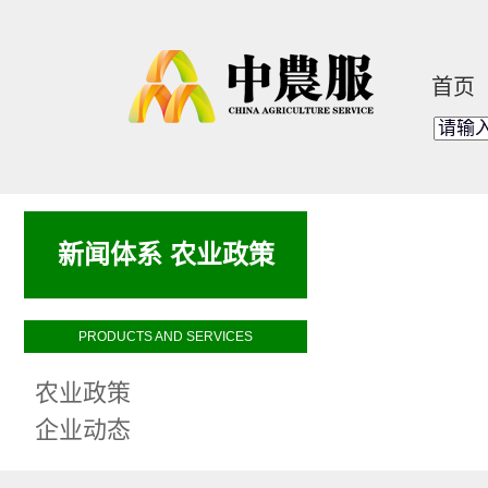
首页
首页
-
新
新闻体系 农业政策
我国将
PRODUCTS AND SERVICES
农业政策
企业动态
近日，农业
地”），推动果