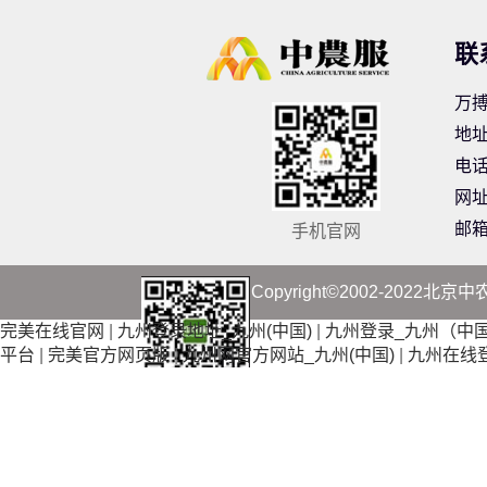
辑、后期制作等
联
万
地址
电话
网址：
邮箱：
手机官网
Copyright©2002-2022北
完美在线官网
|
九州登录地址_九州(中国)
|
九州登录_九州（中
平台
|
完美官方网页版
|
九州网官方网站_九州(中国)
|
九州在线
微信公众号
退伍军人专场电商