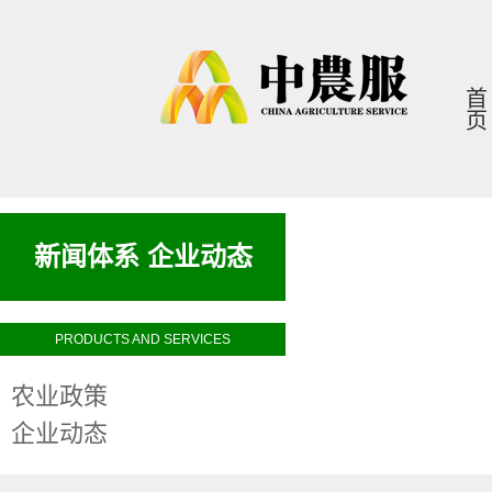
首
页
首页
-
新闻
新闻体系 企业动态
TikT
PRODUCTS AND SERVICES
农业政策
企业动态