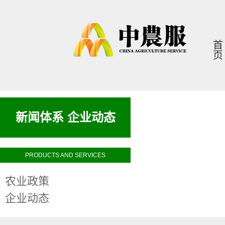
首
页
首页
-
新闻
新闻体系 企业动态
TikT
PRODUCTS AND SERVICES
农业政策
企业动态