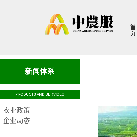
首
页
新闻体系
新闻体系
PRODUCTS AND SERVICES
农业政策
企业动态