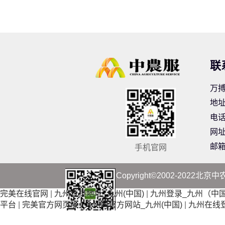
联
万
地址
电话
网址：
邮箱：
手机官网
Copyright©2002-2022北
完美在线官网
|
九州登录地址_九州(中国)
|
九州登录_九州（中
平台
|
完美官方网页版
|
九州网官方网站_九州(中国)
|
九州在线