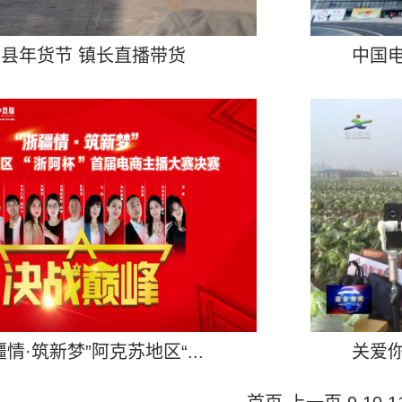
县年货节 镇长直播带货
中国电
疆情·筑新梦”阿克苏地区“...
关爱你