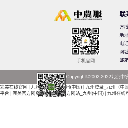
联
万
地址
电话
网址：
邮箱：
手机官网
Copyright©2002-2022北
完美在线官网
|
九州登录地址_九州(中国)
|
九州登录_九州（中
平台
|
完美官方网页版
|
九州网官方网站_九州(中国)
|
九州在线
微信公众号
为深入贯彻党的二
大参展商、采购商