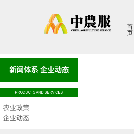
首
页
首页
-
新闻
新闻体系 企业动态
中国电信
PRODUCTS AND SERVICES
农业政策
企业动态