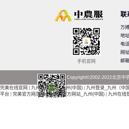
联
万
地址
电话
网址：
邮箱：
手机官网
Copyright©2002-2022北
完美在线官网
|
九州登录地址_九州(中国)
|
九州登录_九州（中
平台
|
完美官方网页版
|
九州网官方网站_九州(中国)
|
九州在线
微信公众号