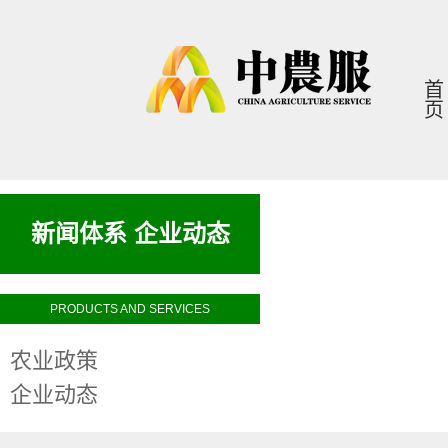
首
页
首页
-
新闻
新闻体系 企业动态
“共享机
PRODUCTS AND SERVICES
农业政策
“共享机遇·
企业动态
行，250余家企