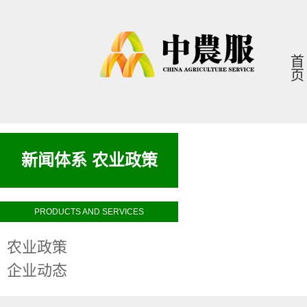
首
页
首页
-
新闻
新闻体系 农业政策
中共中央
PRODUCTS AND SERVICES
农业政策
企业动态
党的十九届五中全会
发展阶段优先发展农