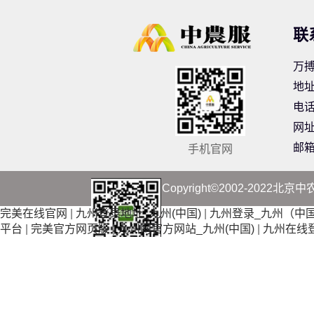
为切实提升自
理乡村振兴用地涉
联
以印发，请各地
万
《指南》印发
地址
励各地结合实际
电话
自然资源部办公厅
网址：
邮箱：
手机官网
Copyright©2002-2022北
附件：《乡村振兴用
完美在线官网
|
九州登录地址_九州(中国)
|
九州登录_九州（中
平台
|
完美官方网页版
|
九州网官方网站_九州(中国)
|
九州在线
微信公众号