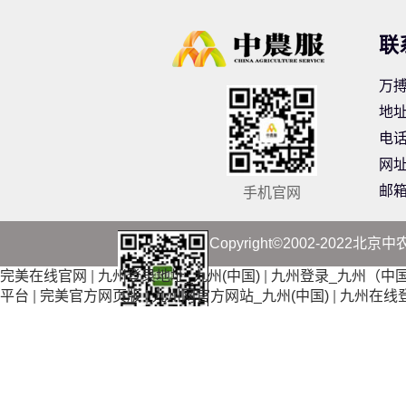
联
万
地址
电话
网址：
邮箱：
手机官网
Copyright©2002-2022北
完美在线官网
|
九州登录地址_九州(中国)
|
九州登录_九州（中
平台
|
完美官方网页版
|
九州网官方网站_九州(中国)
|
九州在线
微信公众号