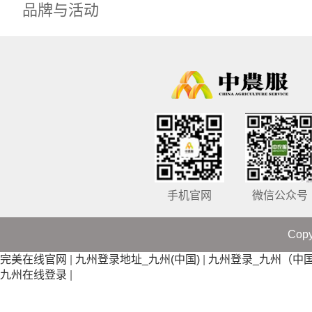
品牌与活动
断提及他们通过
微商的提问，鼓
手机官网
微信公众号
Cop
完美在线官网
|
九州登录地址_九州(中国)
|
九州登录_九州（中
九州在线登录
|