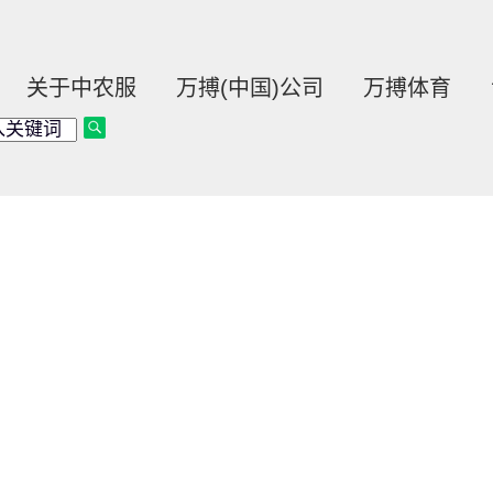
关于中农服
万搏(中国)公司
万搏体育
搏体育
-
农产品上行
中农服开创“直播+微商”农产
2021-01-28 13:57
家专业服务于新型城镇化和现代农业产业链的运营商，扎根农村
生活富裕的美好图景。
月15日，多家媒体到山西武乡进行了“激发内生动力”主题采访活