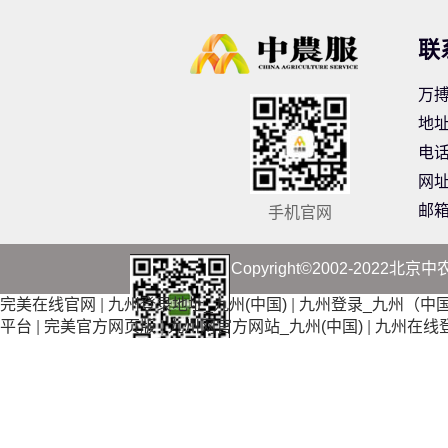
联
万
地址
电话
网址：
邮箱：
手机官网
Copyright©2002-2022北
完美在线官网
|
九州登录地址_九州(中国)
|
九州登录_九州（中
平台
|
完美官方网页版
|
九州网官方网站_九州(中国)
|
九州在线
微信公众号