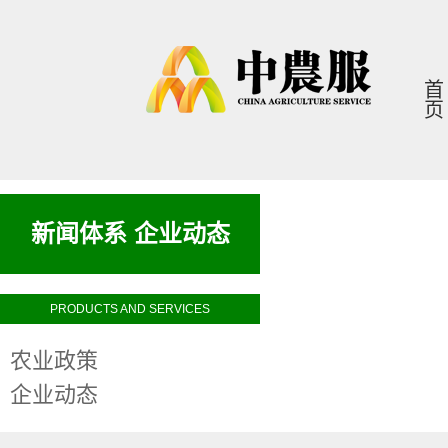
首
页
首页
-
新闻
新闻体系 企业动态
PRODUCTS AND SERVICES
农业政策
为加快桐乡市电
企业动态
才，提升电商创业
再次邀请了专业